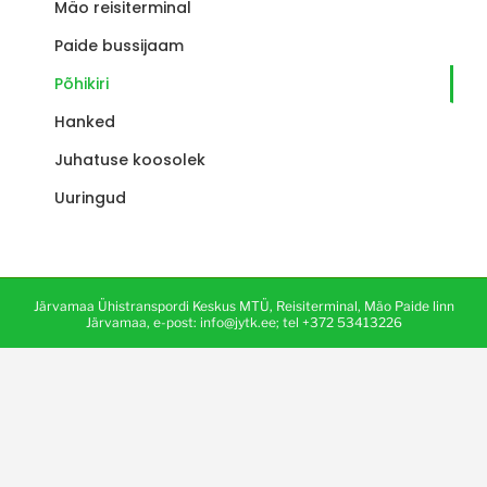
Mäo reisiterminal
Paide bussijaam
Põhikiri
Hanked
Juhatuse koosolek
Uuringud
Järvamaa Ühistranspordi Keskus MTÜ, Reisiterminal, Mäo Paide linn
Järvamaa, e-post: info@jytk.ee; tel +372 53413226