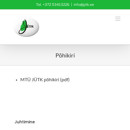
Skip
Tel. +372 53413226
|
info@jytk.ee
to
content
Põhikiri
MTÜ JÜTK põhikiri (pdf)
Juhtimine